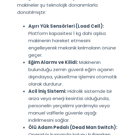
makineler şu teknolojik donanımlarla
donatılmıştır:
Aşırı Yük Sensörleri (Load Cell):
Platform kapasitesi 1 kg dahi aşılsa
makinenin hareket etmesini
engelleyerek mekanik kırılmaların önüne
geçer.
Eğim Alarmı ve Kilidi:
Makinenin
bulunduğu zemin güvenli eğim açısının
dışındaysa, yükseltme işlemini otomatik
olarak durdurur.
Acil İniş Sistemi:
Hidrolik sistemde bir
arıza veya enerji kesintisi olduğunda,
personelin yerçekimi yardımıyla veya
manuel valflerle güvenle aşağı
indirilmesini sağlar.
Ölü Adam Pedalı (Dead Man Switch):
Operatör kumanda kolunu kullanırken